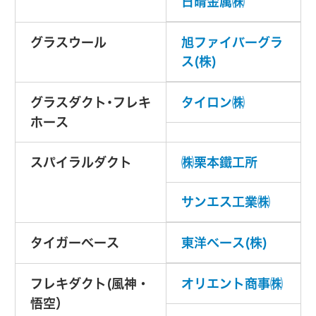
日晴金属㈱
グラスウール
旭ファイバーグラ
ス(株)
グラスダクト･フレキ
タイロン㈱
ホース
スパイラルダクト
㈱栗本鐵工所
サンエス工業㈱
タイガーベース
東洋ベース(株)
フレキダクト(風神・
オリエント商事㈱
悟空）