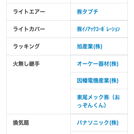
ライトエアー
㈱タブチ
ライトカバー
㈱ｲﾉｱｯｸｺｰﾎﾟﾚｰｼｮﾝ
ラッキング
旭産業(株)
火無し継手
オーケー器材(株)
因幡電機産業(株)
東尾メック㈱（お
っぞんくん）
換気扇
パナソニック(株)