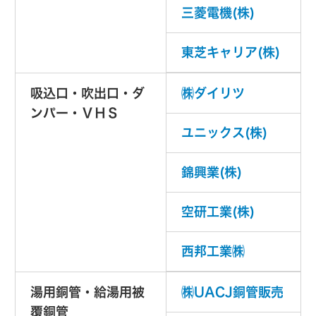
三菱電機(株)
東芝キャリア(株)
吸込口・吹出口・ダ
㈱ダイリツ
ンパー・ＶＨＳ
ユニックス(株)
錦興業(株)
空研工業(株)
西邦工業㈱
湯用銅管・給湯用被
㈱UACJ銅管販売
覆銅管