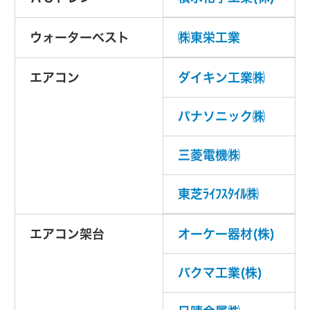
ウォーターベスト
㈱東栄工業
エアコン
ダイキン工業㈱
パナソニック㈱
三菱電機㈱
東芝ﾗｲﾌｽﾀｲﾙ㈱
エアコン架台
オーケー器材(株)
バクマ工業(株)