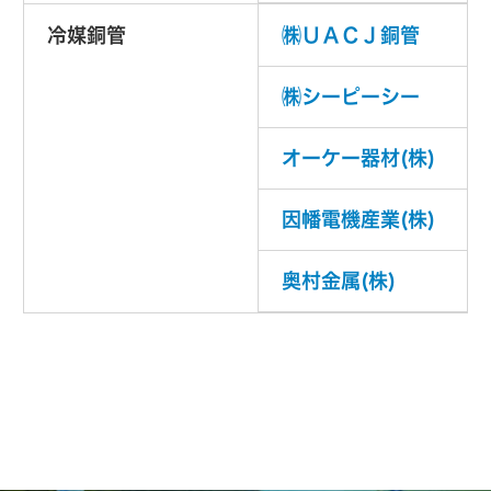
冷媒銅管
㈱ＵＡＣＪ銅管
㈱シーピーシー
オーケー器材(株)
因幡電機産業(株)
奥村金属(株)